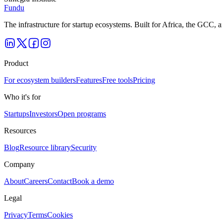
Fundu
The infrastructure for startup ecosystems. Built for Africa, the GCC,
Product
For ecosystem builders
Features
Free tools
Pricing
Who it's for
Startups
Investors
Open programs
Resources
Blog
Resource library
Security
Company
About
Careers
Contact
Book a demo
Legal
Privacy
Terms
Cookies