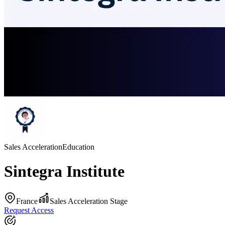
Sales Acceleration
Education
Sintegra Institute
France
Sales Acceleration Stage
Request Access