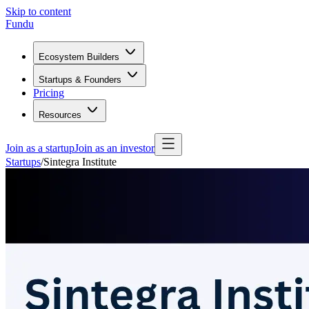
Skip to content
Fundu
Ecosystem Builders
Startups & Founders
Pricing
Resources
Join as a startup
Join as an investor
Startups
/
Sintegra Institute